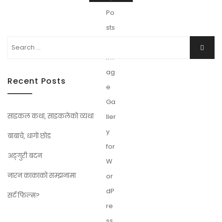
Search
Searc
for:
Recent Posts
साइकल कथा, साइकलेकाे व्यथा
बाबाचे, धागाे छाेड
अङ्गुरी बदन
नारन काकाको सम्झनामा
सर्ट फिल्म?